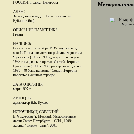
РОССИЯ
,
г. Санкт-Петербург
Мемориальная
АДРЕС
Загородный пр-д, д. 11 (со стороны ул.
Рубинштейна)
ОПИСАНИЕ ПАМЯТНИКА
Гранит
НАДПИСЬ
В этом доме с сентября 1935 года жили: до
мая 1941 года писательница Лидия Корнеевна
Чуковская (1907 - 1996); до ареста в августе
1937 года физик-теоретик Матвей Петрович
Бронштейн (1906 - 1938, расстрелян). Здесь в
1939 - 40 была написана "Софья Петровна" -
повесть о Большом терроре"
ДАТА ОТКРЫТИЯ
март 1997 г.
АВТОР(Ы)
архитектор В.Б. Бухаев
ИСТОЧНИК(И) СВЕДЕНИЙ
Е. Чуковская (г. Москва); Мемориальные
доски Санкт-Петербурга. - СПб., 1999;
журнал "Знание - сила", 2001