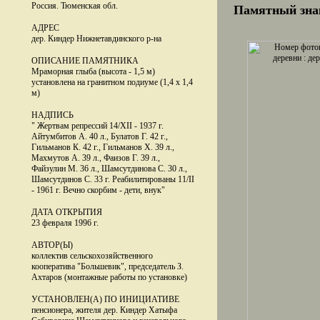
Россия. Тюменская обл.
Памятный зна
АДРЕС
дер. Киндер Нижнетавдинского р-на
ОПИСАНИЕ ПАМЯТНИКА
Мраморная глыба (высота - 1,5 м)
установлена на гранитном подиуме (1,4 х 1,4
м)
НАДПИСЬ
" Жертвам репрессий 14/ХII - 1937 г.
Айтумбитов А. 40 л., Булатов Г. 42 г.,
Гильманов К. 42 г., Гильманов Х. 39 л.,
Махмутов А. 39 л., Фаизов Г. 39 л.,
Файзулин М. 36 л., Шамсутдинова С. 30 л.,
Шамсутдинов С. 33 г. Реабилитированы 11/II
- 1961 г. Вечно скорбим - дети, внук"
ДАТА ОТКРЫТИЯ
23 февраля 1996 г.
АВТОР(Ы)
коллектив сельскохозяйственного
кооператива "Большевик", председатель З.
Ахтаров (монтажные работы по установке)
УСТАНОВЛЕН(А) ПО ИНИЦИАТИВЕ
пенсионера, жителя дер. Киндер Хатыфа