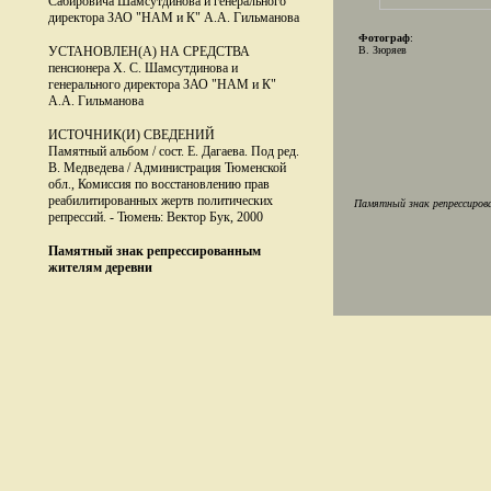
Сабировича Шамсутдинова и генерального
директора ЗАО "НАМ и К" А.А. Гильманова
Фотограф
:
УСТАНОВЛЕН(А) НА СРЕДСТВА
В. Зюряев
пенсионера Х. С. Шамсутдинова и
генерального директора ЗАО "НАМ и К"
А.А. Гильманова
ИСТОЧНИК(И) СВЕДЕНИЙ
Памятный альбом / сост. Е. Дагаева. Под ред.
В. Медведева / Администрация Тюменской
обл., Комиссия по восстановлению прав
реабилитированных жертв политических
Памятный знак репрессирова
репрессий. - Тюмень: Вектор Бук, 2000
Памятный знак репрессированным
жителям деревни