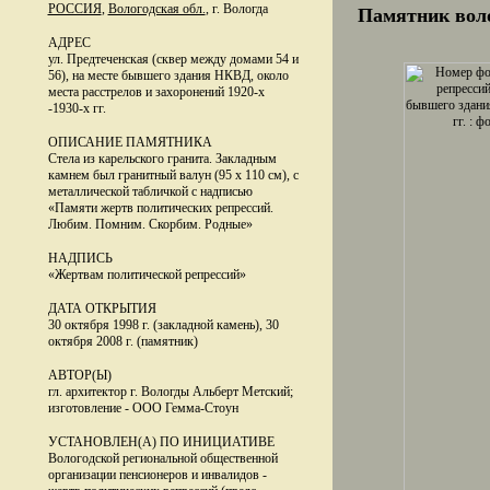
РОССИЯ
,
Вологодская обл.
, г. Вологда
Памятник воло
АДРЕС
ул. Предтеченская (сквер между домами 54 и
56), на месте бывшего здания НКВД, около
места расстрелов и захоронений 1920-х
-1930-х гг.
ОПИСАНИЕ ПАМЯТНИКА
Стела из карельского гранита. Закладным
камнем был гранитный валун (95 х 110 см), с
металлической табличкой с надписью
«Памяти жертв политических репрессий.
Любим. Помним. Скорбим. Родные»
НАДПИСЬ
«Жертвам политической репрессий»
ДАТА ОТКРЫТИЯ
30 октября 1998 г. (закладной камень), 30
октября 2008 г. (памятник)
АВТОР(Ы)
гл. архитектор г. Вологды Альберт Метский;
изготовление - ООО Гемма-Стоун
УСТАНОВЛЕН(А) ПО ИНИЦИАТИВЕ
Вологодской региональной общественной
организации пенсионеров и инвалидов -