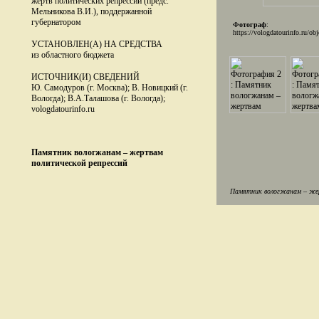
жертв политических репрессий (предс.
Мельникова В.И.), поддержанной
губернатором
Фотограф
:
https://vologdatourinfo.ru/ob
УСТАНОВЛЕН(А) НА СРЕДСТВА
из областного бюджета
ИСТОЧНИК(И) СВЕДЕНИЙ
Ю. Самодуров (г. Москва); В. Новицкий (г.
Вологда); В.А.Талашова (г. Вологда);
vologdatourinfo.ru
Памятник вологжанам – жертвам
политической репрессий
Памятник вологжанам – жерт