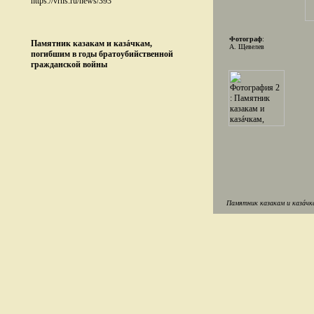
https://vrns.ru/news/393
Фотограф
:
Памятник казакам и казáчкам,
А. Щевелев
погибшим в годы братоубийственной
гражданской войны
Памятник казакам и казáчка