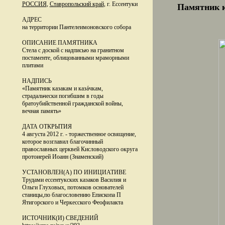
РОССИЯ
,
Ставропольский край
, г. Ессентуки
Памятник к
АДРЕС
на территории Пантелеимоновского собора
ОПИСАНИЕ ПАМЯТНИКА
Стела с доской с надписью на гранитном
постаменте, облицованными мраморными
плитами
НАДПИСЬ
«Памятник казакам и казáчкам,
страдальчески погибшим в годы
братоубийственной гражданской войны,
вечная память»
ДАТА ОТКРЫТИЯ
4 августа 2012 г. - торжественное освящение,
которое возглавил благочинный
православных церквей Кисловодского округа
протоиерей Иоанн (Знаменский)
УСТАНОВЛЕН(А) ПО ИНИЦИАТИВЕ
Трудами ессентукских казаков Василия и
Ольги Глуховых, потомков основателей
станицы,по благословению Епископа П
Ятигорского и Черкесского Феофилакта
ИСТОЧНИК(И) СВЕДЕНИЙ