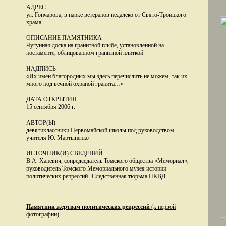
АДРЕС
ул. Гончарова, в парке ветеранов недалеко от Свято-Троицкого
храма
ОПИСАНИЕ ПАМЯТНИКА
Чугунная доска на гранитной глыбе, установленной на
постаменте, облицованном гранитной плиткой
НАДПИСЬ
«Их имен благородных мы здесь перечислить не можем, так их
много под вечной охраной гранита…»
ДАТА ОТКРЫТИЯ
15 сентября 2006 г.
АВТОР(Ы)
девятиклассники Первомайской школы под руководством
учителя Ю. Мартыненко
ИСТОЧНИК(И) СВЕДЕНИЙ
В.А. Ханевич, сопредседатель Томского общества «Мемориал»,
руководитель Томского Мемориального музея истории
политических репрессий "Следственная тюрьма НКВД"
Памятник жертвам политических репрессий
(к первой
фотографии)